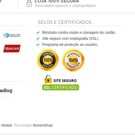
O
LOJA 100% SEGURA
Seus dados seguros e criptografados
SELOS E CERTIFICADOS
Blindado contra roubo e clonagem do cartão.
Site seguro com criptografia (SSL).
Programa de proteção ao usuário.
t Vostok
. Tecnologia
Nuvemshop
.