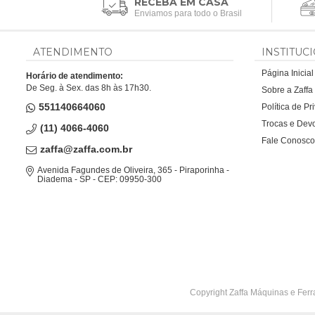
RECEBA EM CASA
Enviamos para todo o Brasil
ATENDIMENTO
INSTITUC
Página Inicial
Horário de atendimento:
De Seg. à Sex. das 8h às 17h30.
Sobre a Zaff
551140664060
Política de P
Trocas e Dev
(11) 4066-4060
Fale Conosco
zaffa@zaffa.com.br
Avenida Fagundes de Oliveira, 365 - Piraporinha -
Diadema - SP - CEP: 09950-300
Copyright Zaffa Máquinas e Ferr