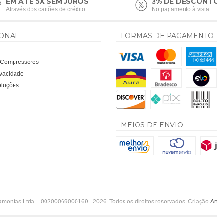
EM ATÉ 5X SEM JUROS
3% DE DESCONT
Através dos cartões de crédito
No pagamento à vista
IONAL
FORMAS DE PAGAMENTO
a Compressores
rivacidade
oluções
MEIOS DE ENVIO
amentas Ltda. - 00200069000169 - 2026. Todos os direitos reservados. Criação
Ar