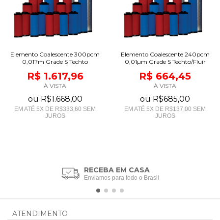
Elemento Coalescente 300pcm
Elemento Coalescente 240pcm
0,01?m Grade S Techto
0,01µm Grade S Techto/Fluir
R$ 1.617,96
R$ 664,45
À VISTA
À VISTA
ou
R$1.668,00
ou
R$685,00
EM ATÉ
5
X DE
R$333,60
SEM
EM ATÉ
5
X DE
R$137,00
SEM
JUROS
JUROS
RECEBA EM CASA
Enviamos para todo o Brasil
ATENDIMENTO