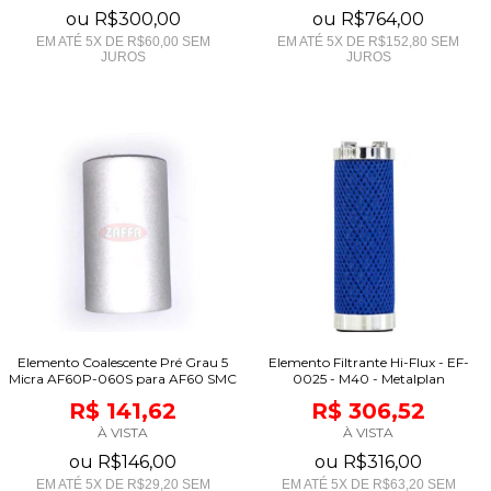
ou
R$300,00
ou
R$764,00
EM ATÉ
5
X DE
R$60,00
SEM
EM ATÉ
5
X DE
R$152,80
SEM
JUROS
JUROS
Elemento Coalescente Pré Grau 5
Elemento Filtrante Hi-Flux - EF-
Micra AF60P-060S para AF60 SMC
0025 - M40 - Metalplan
R$ 141,62
R$ 306,52
À VISTA
À VISTA
ou
R$146,00
ou
R$316,00
EM ATÉ
5
X DE
R$29,20
SEM
EM ATÉ
5
X DE
R$63,20
SEM