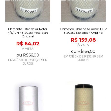
Elemento Filtro de Ar Rotor
Elemento Filtro de Ar Rotor 15HP
4/6/10HP 3120251 Metalplan
3120252 Metalplan Original
Original
R$ 159,08
R$ 64,02
À VISTA
À VISTA
ou
R$164,00
ou
R$66,00
EM ATÉ
5
X DE
R$32,80
SEM
JUROS
EM ATÉ
5
X DE
R$13,20
SEM
JUROS