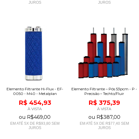
JUROS
JUROS
Elemento Filtrante Hi-Flux - EF-
Elemento Filtrante – Pós 53pcm - P -
0050 - M40 - Metalplan
Precisão – Techto/Fluir
R$ 454,93
R$ 375,39
À VISTA
À VISTA
ou
R$469,00
ou
R$387,00
EM ATÉ
5
X DE
R$93,80
SEM
EM ATÉ
5
X DE
R$77,40
SEM
JUROS
JUROS