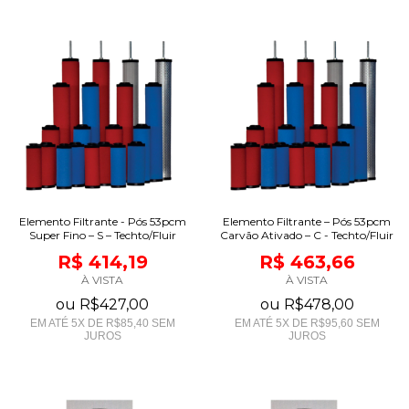
Elemento Filtrante - Pós 53pcm
Elemento Filtrante – Pós 53pcm
Super Fino – S – Techto/Fluir
Carvão Ativado – C - Techto/Fluir
R$ 414,19
R$ 463,66
À VISTA
À VISTA
ou
R$427,00
ou
R$478,00
EM ATÉ
5
X DE
R$85,40
SEM
EM ATÉ
5
X DE
R$95,60
SEM
JUROS
JUROS