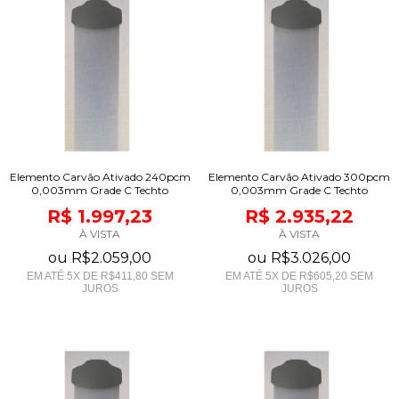
Elemento Carvão Ativado 240pcm
Elemento Carvão Ativado 300pcm
0,003mm Grade C Techto
0,003mm Grade C Techto
R$ 1.997,23
R$ 2.935,22
À VISTA
À VISTA
ou
R$2.059,00
ou
R$3.026,00
EM ATÉ
5
X DE
R$411,80
SEM
EM ATÉ
5
X DE
R$605,20
SEM
JUROS
JUROS