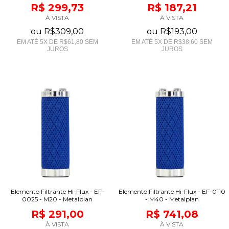
R$ 299,73
R$ 187,21
À VISTA
À VISTA
ou
R$309,00
ou
R$193,00
EM ATÉ
5
X DE
R$61,80
SEM
EM ATÉ
5
X DE
R$38,60
SEM
JUROS
JUROS
Elemento Filtrante Hi-Flux - EF-
Elemento Filtrante Hi-Flux - EF-0110
0025 - M20 - Metalplan
- M40 - Metalplan
R$ 291,00
R$ 741,08
À VISTA
À VISTA