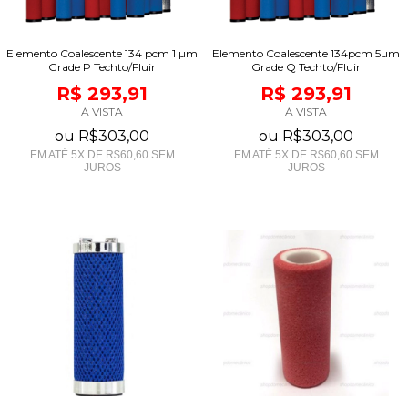
Elemento Coalescente 134 pcm 1 µm
Elemento Coalescente 134pcm 5µm
Grade P Techto/Fluir
Grade Q Techto/Fluir
R$ 293,91
R$ 293,91
À VISTA
À VISTA
ou
R$303,00
ou
R$303,00
EM ATÉ
5
X DE
R$60,60
SEM
EM ATÉ
5
X DE
R$60,60
SEM
JUROS
JUROS