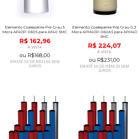
Elemento Coalescente Pré Grau 5
Elemento Coalescente Pós Grau 0,3
Micra AF40P-060S para AF40 SMC
Micra AFM40P-060AS para AFM40
SMC
R$ 162,96
R$ 224,07
À VISTA
À VISTA
ou
R$168,00
ou
R$231,00
EM ATÉ
5
X DE
R$33,60
SEM
JUROS
EM ATÉ
5
X DE
R$46,20
SEM
JUROS