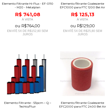
Elemento Filtrante Hi-Flux - EF-0110
Elemento filtrante Coalescente
- M20 - Metalplan
EFC1000 para FTC 1200 Bel Air
R$ 741,08
R$ 125,13
À VISTA
À VISTA
ou
R$764,00
ou
R$129,00
EM ATÉ
5
X DE
R$152,80
SEM
EM ATÉ
5
X DE
R$25,80
SEM
JUROS
JUROS
Elemento Filtrante - 53pcm – Q –
Elemento filtrante Coalescente
Techto/Fluir
EFC2000 para FTC 2400 Bel Air