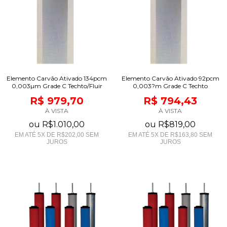
Elemento Carvão Ativado 134pcm
Elemento Carvão Ativado 92pcm
0,003µm Grade C Techto/Fluir
0,003?m Grade C Techto
R$ 979,70
R$ 794,43
À VISTA
À VISTA
ou
R$1.010,00
ou
R$819,00
EM ATÉ
5
X DE
R$202,00
SEM
EM ATÉ
5
X DE
R$163,80
SEM
JUROS
JUROS