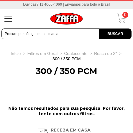
Dúvidas? 11 4066-4060 | Enviamos para todo o Brasil
0
BUSCAR
Início
>
Filtros em Geral
>
Coalescente
>
Rosca de 2"
>
300 / 350 PCM
300 / 350 PCM
Não temos resultados para sua pesquisa. Por favor,
tente com outros filtros.
RECEBA EM CASA