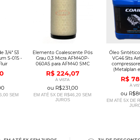
de 3/4" 53
Elemento Coalescente Pós
Óleo Sintétic
µm S-015 -
Grau 0,3 Micra AFM40P-
VG46 5lts Air
luir
060AS para AFM40 SMC
compressore
(Metalplan 
10
R$ 224,07
R$ 78
À VISTA
À VIS
00
ou
R$231,00
ou
R$8
6,00
SEM
EM ATÉ
5
X DE
R$46,20
SEM
JUROS
EM ATÉ
5
X DE
R
JUR