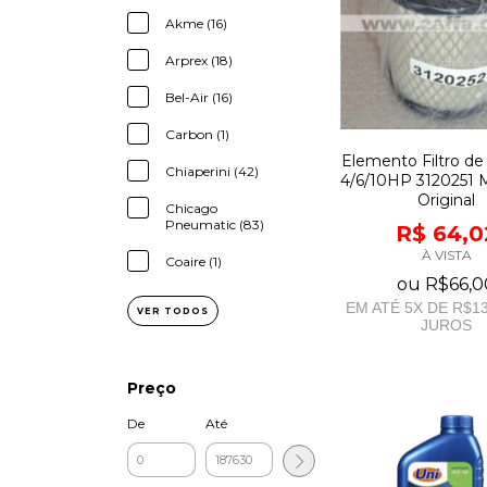
Akme (16)
Arprex (18)
Bel-Air (16)
Carbon (1)
Elemento Filtro de
Chiaperini (42)
4/6/10HP 3120251 
Original
Chicago
Pneumatic (83)
R$ 64,0
À VISTA
Coaire (1)
ou
R$66,0
EM ATÉ
5
X DE
R$13
VER TODOS
JUROS
Preço
De
Até