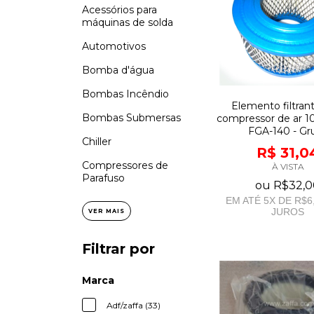
Acessórios para
máquinas de solda
Automotivos
Bomba d'água
Bombas Incêndio
Elemento filtran
Bombas Submersas
compressor de ar 10
FGA-140 - G
Chiller
R$ 31,0
Compressores de
À VISTA
Parafuso
ou
R$32,0
EM ATÉ
5
X DE
R$6
JUROS
VER MAIS
Filtrar por
Marca
Adf/zaffa (33)