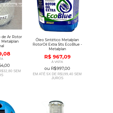
o de Ar Rotor
Óleo Sintético Metalplan
 Metalplan
RotorOil Extra 5lts EcoBlue -
nal
Metalplan
9,08
R$ 967,09
TA
À VISTA
64,00
ou
R$997,00
R$32,80
SEM
EM ATÉ
5
X DE
R$199,40
SEM
OS
JUROS