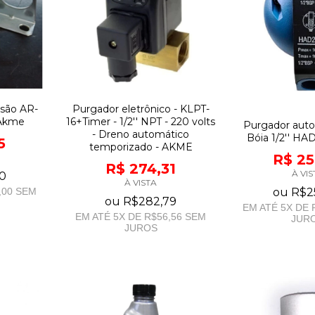
ssão AR-
Purgador eletrônico - KLPT-
 Akme
16+Timer - 1/2'' NPT - 220 volts
Purgador auto
- Dreno automático
Bóia 1/2'' H
5
temporizado - AKME
R$ 25
R$ 274,31
À VIS
0
À VISTA
ou
R$2
,00
SEM
ou
R$282,79
EM ATÉ
5
X DE
EM ATÉ
5
X DE
R$56,56
SEM
JUR
JUROS