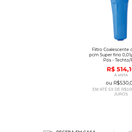
Filtro Coalescente 
pcm Super fino 0,01
Pós - Techto/F
R$ 514,
À VISTA
ou
R$530,
EM ATÉ
5
X DE
R$10
JUROS