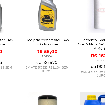
sor - AW
Óleo para compressor - AW
Elemento Coal
Lynix
150 - Pressure
Grau 5 Micra AF
AF40 
0
R$ 55,00
R$ 16
À VISTA
À VIS
3
ou
R$56,70
ou
R$1
,19
SEM
EM ATÉ
5
X DE
R$11,34
SEM
JUROS
EM ATÉ
5
X DE
JUR