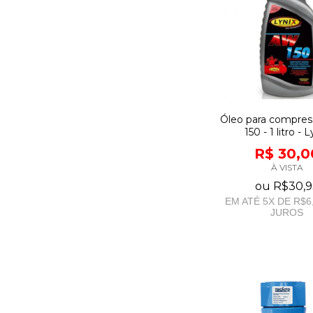
Óleo para compres
150 - 1 litro - 
R$ 30,0
À VISTA
ou
R$30,9
EM ATÉ
5
X DE
R$6
JUROS