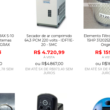
AX S-10
Secador de ar comprimido
Elemento Filtr
istemas
64,3 PCM 220 volts - IDF11E-
15HP 3120252
NGRAX
20 - SMC
Origi
3
R$ 4.720,99
R$ 15
À VISTA
À VIS
0
ou
R$4.867,00
ou
R$1
,78
SEM
EM ATÉ
5
X DE
R$973,40
SEM
EM ATÉ
5
X DE
JUROS
JUR