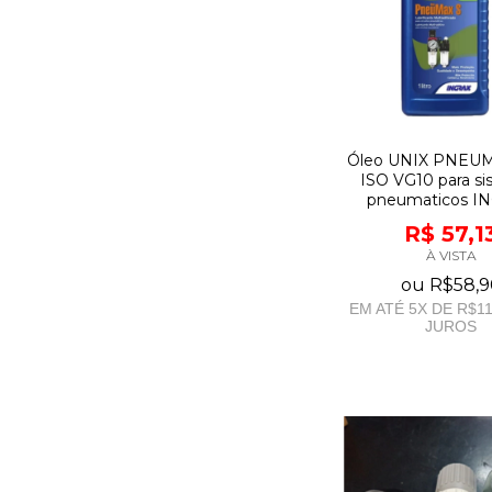
Óleo UNIX PNEUM
ISO VG10 para s
pneumaticos I
R$ 57,1
À VISTA
ou
R$58,9
EM ATÉ
5
X DE
R$11
JUROS