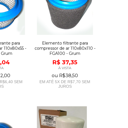
trante para
Elemento filtrante para
r 110x80x55 -
compressor de ar 110x80x110 -
- Grum
FGA100 - Grum
1,04
R$ 37,35
TA
À VISTA
2,00
ou
R$38,50
R$6,40
SEM
EM ATÉ
5
X DE
R$7,70
SEM
OS
JUROS