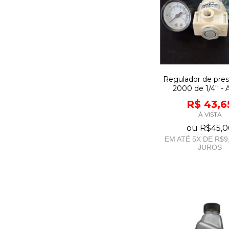
Regulador de pre
2000 de 1/4'' -
R$ 43,6
À VISTA
ou
R$45,0
EM ATÉ
5
X DE
R$9
JUROS