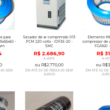
te para
Secador de ar comprimido 013
Elemento fil
5x55x60 -
PCM 220 volts - IDF3E-20 -
compressor de a
rum
SMC
FGA160 
4
R$ 2.686,90
R$ 3
À VISTA
À VIS
0
ou
R$2.770,00
ou
R$3
,40
SEM
EM ATÉ
5
X DE
R$554,00
SEM
EM ATÉ
5
X DE
JUROS
JUR