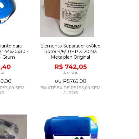
trante para
Elemento Separador ar/óleo
ar 44x20x30 -
Rotor 4/6/10HP 3120233
- Grum
Metalplan Original
9,40
R$ 742,05
TA
À VISTA
0,00
ou
R$765,00
R$5,00
SEM
EM ATÉ
5
X DE
R$153,00
SEM
OS
JUROS