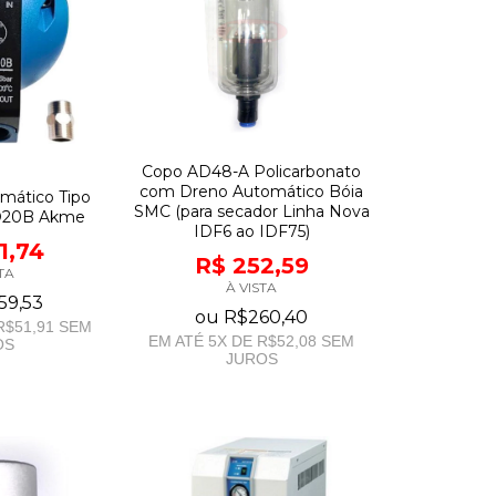
Copo AD48-A Policarbonato
com Dreno Automático Bóia
mático Tipo
SMC (para secador Linha Nova
AD20B Akme
IDF6 ao IDF75)
1,74
R$ 252,59
TA
À VISTA
59,53
ou
R$260,40
R$51,91
SEM
EM ATÉ
5
X DE
R$52,08
SEM
OS
JUROS