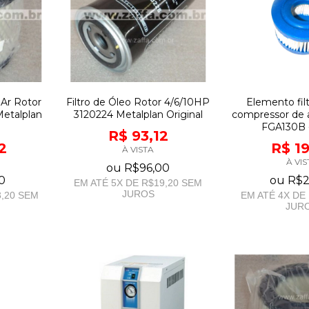
 Ar Rotor
Filtro de Óleo Rotor 4/6/10HP
Elemento fil
Metalplan
3120224 Metalplan Original
compressor de 
FGA130B 
R$ 93,12
2
R$ 1
À VISTA
À VIS
ou
R$96,00
0
ou
R$2
EM ATÉ
5
X DE
R$19,20
SEM
JUROS
,20
SEM
EM ATÉ
4
X DE
JUR