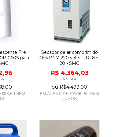
escente Pré
Secador de ar comprimido
40P-060S para
46,6 PCM 220 volts - IDF8E-
SMC
20 - SMC
2,96
R$ 4.364,03
TA
À VISTA
68,00
ou
R$4.499,00
R$33,60
SEM
EM ATÉ
5
X DE
R$899,80
SEM
OS
JUROS