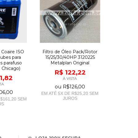
o Coaire ISO
Filtro de Óleo Pack/Rotor
lubes para
15/25/30/40HP 3120225
s parafuso
Metalplan Original
e Chicago)
R$ 122,22
1,82
À VISTA
TA
ou
R$126,00
06,00
EM ATÉ
5
X DE
R$25,20
SEM
JUROS
$161,20
SEM
OS