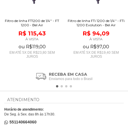
Filtro de linha FT1200 de 1/4'' - FT
Filtro de linha FTi 1200 de 1/4'' - FTi
1200 - Bel Air
1200 Evolution - Bel Air
R$ 115,43
R$ 94,09
À VISTA
À VISTA
ou
R$119,00
ou
R$97,00
EM ATÉ
5
X DE
R$23,80
SEM
EM ATÉ
5
X DE
R$19,40
SEM
JUROS
JUROS
RECEBA EM CASA
Enviamos para todo o Brasil
ATENDIMENTO
Horário de atendimento:
De Seg. à Sex. das 8h às 17h30.
551140664060