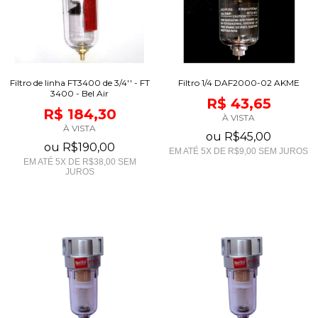
Filtro de linha FT3400 de 3/4'' - FT
Filtro 1/4 DAF2000-02 AKME
3400 - Bel Air
R$ 43,65
R$ 184,30
À VISTA
À VISTA
ou
R$45,00
ou
R$190,00
EM ATÉ
5
X DE
R$9,00
SEM JUROS
EM ATÉ
5
X DE
R$38,00
SEM
JUROS