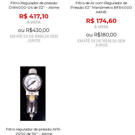
Filtro Regulador de pressão
Filtro de Ar com Regulador de
OW4000-04 de 1/2'' - Akme
Pressão 1/2'' Manômetro BFR4000
AKME
R$ 417,10
R$ 174,60
À VISTA
À VISTA
ou
R$430,00
ou
R$180,00
EM ATÉ
5
X DE
R$86,00
SEM
JUROS
EM ATÉ
5
X DE
R$36,00
SEM
JUROS
Filtro regulador de pressão AFR-
2000 de 1/4'' - Akme