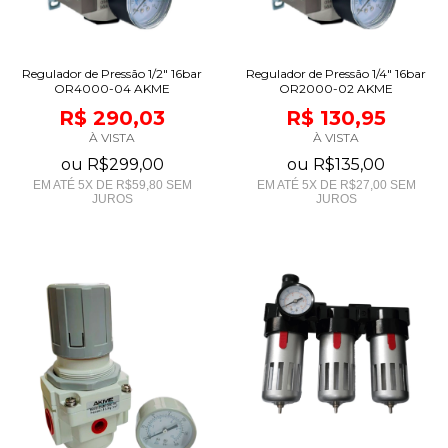
Regulador de Pressão 1/2" 16bar
Regulador de Pressão 1/4" 16bar
OR4000-04 AKME
OR2000-02 AKME
R$ 290,03
R$ 130,95
À VISTA
À VISTA
ou
R$299,00
ou
R$135,00
EM ATÉ
5
X DE
R$59,80
SEM
EM ATÉ
5
X DE
R$27,00
SEM
JUROS
JUROS