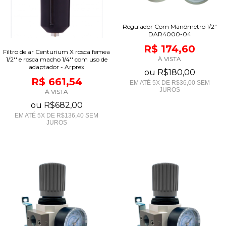
Regulador Com Manômetro 1/2"
DAR4000-04
R$ 174,60
Filtro de ar Centurium X rosca femea
À VISTA
1/2'' e rosca macho 1/4'' com uso de
adaptador - Arprex
ou
R$180,00
R$ 661,54
EM ATÉ
5
X DE
R$36,00
SEM
JUROS
À VISTA
ou
R$682,00
EM ATÉ
5
X DE
R$136,40
SEM
JUROS