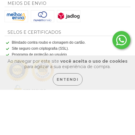
MEIOS DE ENVIO
SELOS E CERTIFICADOS
Blindado contra roubo e clonagem do cartão.
Site seguro com criptografia (SSL).
Programa de proteção ao usuário.
Ao navegar por este site
você aceita o uso de cookies
para agilizar a sua experiência de compra.
ENTENDI
Copyright Zaffa Máquinas e Ferramentas Ltda. - 00200069000169 - 2026.
Todos os direitos reservados. Criação
Art Vostok
. Tecnologia
Nuvemshop
.