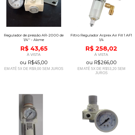
Regulador de pressão AR-2000 de
Filtro Regulador Arprex Air Fill 1 AF1
1/4'' - Akme
1/4
R$ 43,65
R$ 258,02
À VISTA
À VISTA
ou
R$45,00
ou
R$266,00
EM ATÉ
5
X DE
R$9,00
SEM JUROS
EM ATÉ
5
X DE
R$53,20
SEM
JUROS