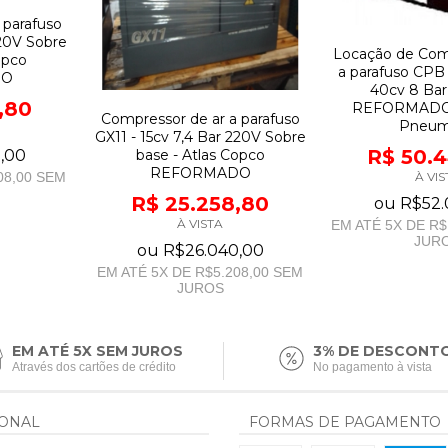
 parafuso
220V Sobre
Locação de Com
opco
a parafuso CPB
DO
40cv 8 Bar
,80
REFORMADO 
Compressor de ar a parafuso
Pneum
GX11 - 15cv 7,4 Bar 220V Sobre
R$ 50.
base - Atlas Copco
,00
REFORMADO
À VIS
08,00
SEM
R$ 25.258,80
ou
R$52.
À VISTA
EM ATÉ
5
X DE
R$
JUR
ou
R$26.040,00
EM ATÉ
5
X DE
R$5.208,00
SEM
JUROS
EM ATÉ 5X SEM JUROS
3% DE DESCONT
Através dos cartões de crédito
No pagamento à vista
IONAL
FORMAS DE PAGAMENTO