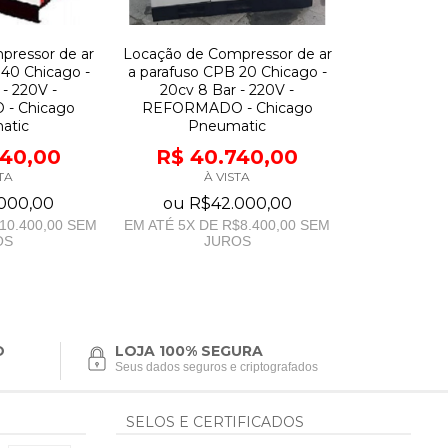
pressor de ar
Locação de Compressor de ar
 40 Chicago -
a parafuso CPB 20 Chicago -
 - 220V -
20cv 8 Bar - 220V -
- Chicago
REFORMADO - Chicago
atic
Pneumatic
440,00
R$ 40.740,00
TA
À VISTA
000,00
ou
R$42.000,00
10.400,00
SEM
EM ATÉ
5
X DE
R$8.400,00
SEM
OS
JUROS
O
LOJA 100% SEGURA
Seus dados seguros e criptografados
SELOS E CERTIFICADOS