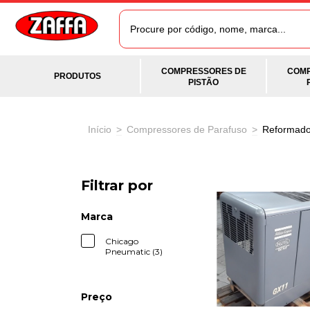
COMPRESSORES DE
COMP
PRODUTOS
PISTÃO
Início
>
Compressores de Parafuso
>
Reformad
Filtrar por
Marca
Chicago
Pneumatic (3)
Preço