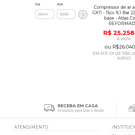
De
Até
Compressor de ar a
GX11 - 15cv 9,1 Bar 
base - Atlas C
REFORMA
R$ 25.258
À VISTA
ou
R$26.040
EM ATÉ
5
X DE
R$5.2
JUROS
RECEBA EM CASA
Enviamos para todo o Brasil
ATENDIMENTO
INSTITUC