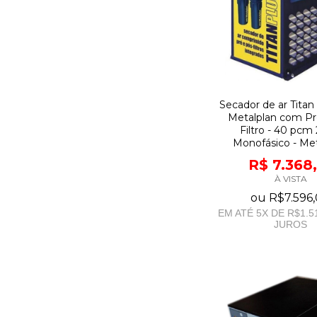
Secador de ar Titan
Metalplan com Pr
Filtro - 40 pcm
Monofásico - Met
R$ 7.368
À VISTA
ou
R$7.596
EM ATÉ
5
X DE
R$1.5
JUROS