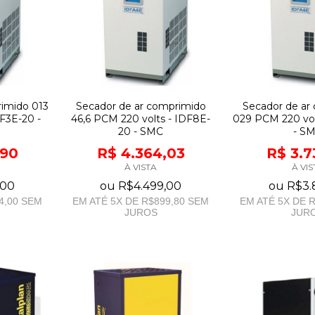
rimido 013
Secador de ar comprimido
Secador de ar
F3E-20 -
46,6 PCM 220 volts - IDF8E-
029 PCM 220 vol
20 - SMC
- S
,90
R$ 4.364,03
R$ 3.7
À VISTA
À VIS
,00
ou
R$4.499,00
ou
R$3.
4,00
SEM
EM ATÉ
5
X DE
R$899,80
SEM
EM ATÉ
5
X DE
R
JUROS
JUR