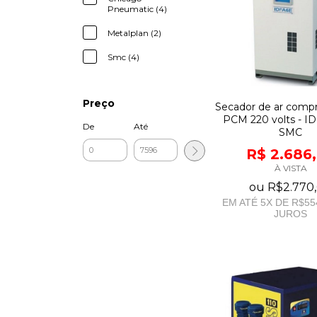
Pneumatic (4)
Metalplan (2)
Smc (4)
Preço
Secador de ar comp
PCM 220 volts - ID
De
Até
SMC
R$ 2.686
À VISTA
ou
R$2.770
EM ATÉ
5
X DE
R$55
JUROS