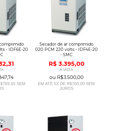
 comprimido
Secador de ar comprimido
ts - IDF6E-20
020 PCM 220 volts - IDF4E-20
MC
- SMC
32,31
R$ 3.395,00
TA
À VISTA
847,74
ou
R$3.500,00
$769,55
SEM
EM ATÉ
5
X DE
R$700,00
SEM
OS
JUROS