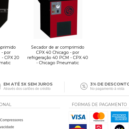
mprimido
Secador de ar comprimido
- por
CPX 40 Chicago - por
M - CPX 20
refrigeração 40 PCM - CPX 40
matic
- Chicago Pneumatic
EM ATÉ 5X SEM JUROS
3% DE DESCONT
Através dos cartões de crédito
No pagamento à vista
IONAL
FORMAS DE PAGAMENTO
a Compressores
rivacidade