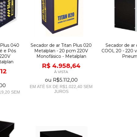
 Plus 040
Secador de ar Titan Plus 020
Secador de ar
é e Pós
Metalplan - 20 pcm 220V
COOL 20 - 220 v
 220V
Monofásico - Metalplan
Pneum
alplan
R$ 4.958,64
,12
À VISTA
ou
R$5.112,00
,00
EM ATÉ
5
X DE
R$1.022,40
SEM
JUROS
19,20
SEM