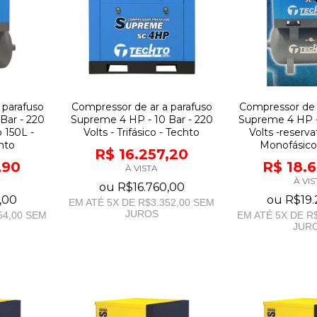
 parafuso
Compressor de ar a parafuso
Compressor de 
Bar - 220
Supreme 4 HP - 10 Bar - 220
Supreme 4 HP -
o 150L -
Volts - Trifásico - Techto
Volts -reserva
chto
Monofásico
R$ 16.257,20
,90
R$ 18.
À VISTA
À VIS
ou
R$16.760,00
,00
ou
R$19.
EM ATÉ
5
X DE
R$3.352,00
SEM
JUROS
54,00
SEM
EM ATÉ
5
X DE
R$
JUR