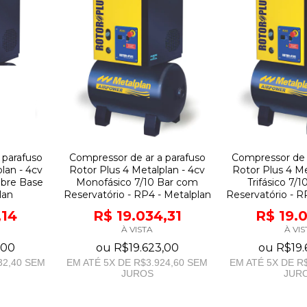
Compressor de ar a parafuso
Compressor de 
 parafuso
Rotor Plus 4 Metalplan - 4cv
Rotor Plus 4 Me
lan - 4cv
Monofásico 7/10 Bar com
Trifásico 7/
Sobre Base
Reservatório - RP4 - Metalplan
Reservatório - R
lan
R$ 19.034,31
R$ 19.
,14
À VISTA
À VIS
ou
R$19.623,00
ou
R$19.
,00
EM ATÉ
5
X DE
R$3.924,60
SEM
EM ATÉ
5
X DE
R$
32,40
SEM
JUROS
JUR