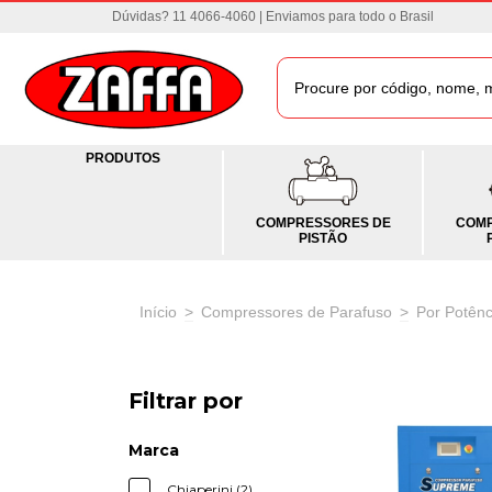
Dúvidas? 11 4066-4060 | Enviamos para todo o Brasil
PRODUTOS
COMPRESSORES DE
COMP
PISTÃO
Início
>
Compressores de Parafuso
>
Por Potênc
Filtrar por
Marca
Chiaperini (2)