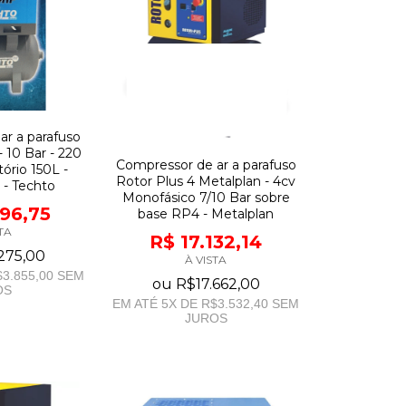
ar a parafuso
 10 Bar - 220
Compressor de ar a parafuso
tório 150L -
Rotor Plus 4 Metalplan - 4cv
 - Techto
Monofásico 7/10 Bar sobre
696,75
base RP4 - Metalplan
TA
R$ 17.132,14
275,00
À VISTA
3.855,00
SEM
ou
R$17.662,00
OS
EM ATÉ
5
X DE
R$3.532,40
SEM
JUROS