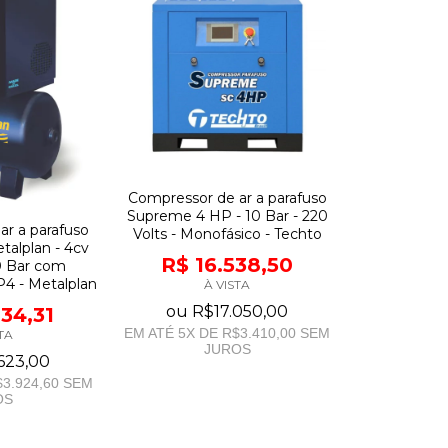
Compressor de ar a parafuso
Supreme 4 HP - 10 Bar - 220
ar a parafuso
Volts - Monofásico - Techto
talplan - 4cv
R$ 16.538,50
10 Bar com
P4 - Metalplan
À VISTA
ou
R$17.050,00
034,31
EM ATÉ
5
X DE
R$3.410,00
SEM
TA
JUROS
623,00
3.924,60
SEM
OS