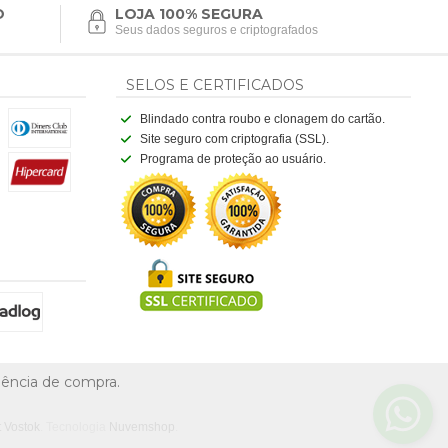
O
LOJA 100% SEGURA
Seus dados seguros e criptografados
SELOS E CERTIFICADOS
Blindado contra roubo e clonagem do cartão.
Site seguro com criptografia (SSL).
Programa de proteção ao usuário.
riência de compra.
t Vostok
. Tecnologia
Nuvemshop
.