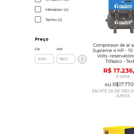
Metalplan (4)
Techto (2)
Preço
Compressor de ar a
De
Até
Supreme 4 HP - 10 
Volts -reservatóri
Trifásico - Te
R$ 17.236
À VISTA
ou
R$17.770
EM ATÉ
5
X DE
R$3.5
JUROS