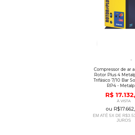
Compressor de ar a
Rotor Plus 4 Metalp
Trifásico 7/10 Bar 
RP4 - Metalp
R$ 17.132
À VISTA
ou
R$17.662
EM ATÉ
5
X DE
R$3.5
JUROS