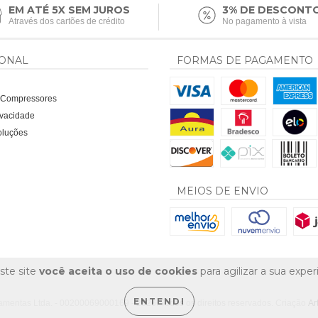
EM ATÉ 5X SEM JUROS
3% DE DESCONT
Através dos cartões de crédito
No pagamento à vista
IONAL
FORMAS DE PAGAMENTO
a Compressores
rivacidade
oluções
MEIOS DE ENVIO
ste site
você aceita o uso de cookies
para agilizar a sua expe
ENTENDI
amentas Ltda. - 00200069000169 - 2026. Todos os direitos reservados. Criação
Ar