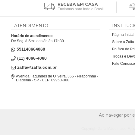
RECEBA EM CASA
Enviamos para todo o Brasil
ATENDIMENTO
INSTITUC
Página Inicial
Horário de atendimento:
De Seg. à Sex. das 8h às 17h30.
Sobre a Zaff
551140664060
Política de P
Trocas e Dev
(11) 4066-4060
Fale Conosco
zaffa@zaffa.com.br
Avenida Fagundes de Oliveira, 365 - Piraporinha -
Diadema - SP - CEP: 09950-300
Ao navegar por e
Copyright Zaffa Máquinas e Ferr