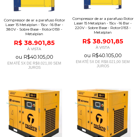
Compressor de ar a parafuso Rotor
Compressor de ar a parafuso Rotor
Laser 15 Metalplan - 15cv -16 Bar -
Laser 15 Metalplan - 15cv -16 Bar -
220V - Sobre Base - Rotor0153 -
380V - Sobre Base - Rotor0159 -
Metalplan
Metalplan
R$ 38.901,85
R$ 38.901,85
À VISTA
À VISTA
ou
R$40.105,00
ou
R$40.105,00
EM ATÉ
5
X DE
R$8.021,00
SEM
EM ATÉ
5
X DE
R$8.021,00
SEM
JUROS
JUROS