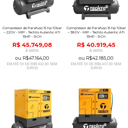
Compressor de Parafuso 15 hp 10bar
Compressor de Parafuso 15 hp 10bar
– 220V - MIP - Techto Autentic ATi
– 380V - MIP - Techto Autentic ATi
15HP - RCH
15HP - RCH
R$ 45.749,08
R$ 40.919,45
À VISTA
À VISTA
ou
R$47.164,00
ou
R$42.185,00
EM ATÉ
5
X DE
R$9.432,80
SEM
EM ATÉ
5
X DE
R$8.437,00
SEM
JUROS
JUROS