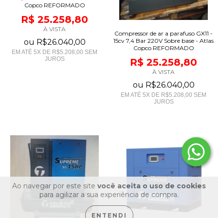
Copco REFORMADO
R$ 25.258,80
À VISTA
Compressor de ar a parafuso GX11 -
15cv 7,4 Bar 220V Sobre base - Atlas
ou
R$26.040,00
Copco REFORMADO
EM ATÉ
5
X DE
R$5.208,00
SEM
JUROS
R$ 25.258,80
À VISTA
ou
R$26.040,00
EM ATÉ
5
X DE
R$5.208,00
SEM
JUROS
Ao navegar por este site
você aceita o uso de cookies
para agilizar a sua experiência de compra.
ENTENDI