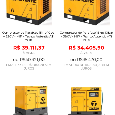
Compressor de Parafuso 15 hp 10bar
Compressor de Parafuso 15 hp 10bar
– 220V - MIP - Techto Autentic ATi
– 380V - MIP - Techto Autentic ATi
15HP
15HP
R$ 39.111,37
R$ 34.405,90
À VISTA
À VISTA
ou
R$40.321,00
ou
R$35.470,00
EM ATÉ
5
X DE
R$8.064,20
SEM
EM ATÉ
5
X DE
R$7.094,00
SEM
JUROS
JUROS