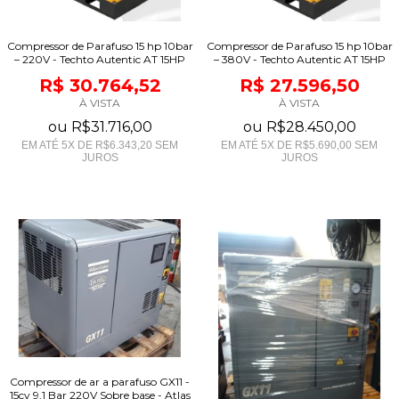
Compressor de Parafuso 15 hp 10bar
Compressor de Parafuso 15 hp 10bar
– 220V - Techto Autentic AT 15HP
– 380V - Techto Autentic AT 15HP
R$ 30.764,52
R$ 27.596,50
À VISTA
À VISTA
ou
R$31.716,00
ou
R$28.450,00
EM ATÉ
5
X DE
R$6.343,20
SEM
EM ATÉ
5
X DE
R$5.690,00
SEM
JUROS
JUROS
Compressor de ar a parafuso GX11 -
15cv 9,1 Bar 220V Sobre base - Atlas