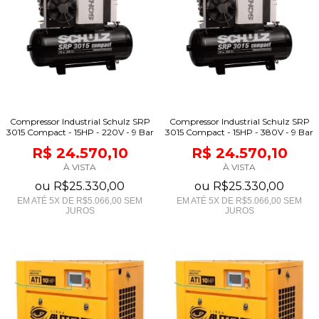
Compressor Industrial Schulz SRP
Compressor Industrial Schulz SRP
3015 Compact - 15HP - 220V - 9 Bar
3015 Compact - 15HP - 380V - 9 Bar
R$ 24.570,10
R$ 24.570,10
À VISTA
À VISTA
ou
R$25.330,00
ou
R$25.330,00
EM ATÉ
5
X DE
R$5.066,00
SEM
EM ATÉ
5
X DE
R$5.066,00
SEM
JUROS
JUROS