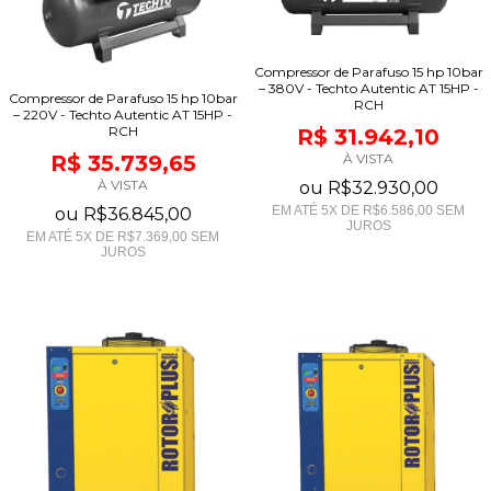
Compressor de Parafuso 15 hp 10bar
– 380V - Techto Autentic AT 15HP -
Compressor de Parafuso 15 hp 10bar
RCH
– 220V - Techto Autentic AT 15HP -
RCH
R$ 31.942,10
R$ 35.739,65
À VISTA
À VISTA
ou
R$32.930,00
EM ATÉ
5
X DE
R$6.586,00
SEM
ou
R$36.845,00
JUROS
EM ATÉ
5
X DE
R$7.369,00
SEM
JUROS