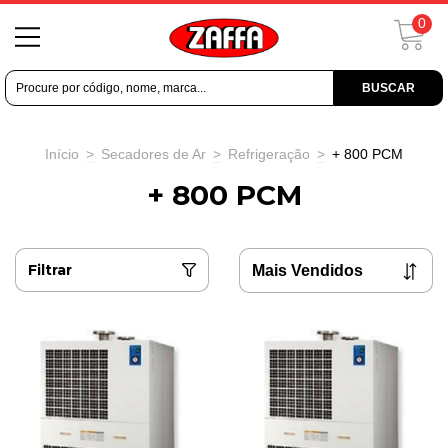
0
BUSCAR
Início
>
Secadores de Ar
>
Refrigeração
>
+ 800 PCM
+ 800 PCM
Filtrar