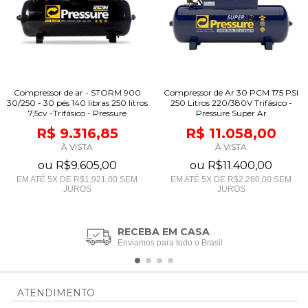
Compressor de ar - STORM 900
Compressor de Ar 30 PCM 175 PSI
30/250 - 30 pés 140 libras 250 litros
250 Litros 220/380V Trifásico -
7,5cv -Trifásico - Pressure
Pressure Super Ar
R$ 9.316,85
R$ 11.058,00
À VISTA
À VISTA
ou
R$9.605,00
ou
R$11.400,00
EM ATÉ
5
X DE
R$1.921,00
SEM
EM ATÉ
5
X DE
R$2.280,00
SEM
JUROS
JUROS
RECEBA EM CASA
Enviamos para todo o Brasil
ATENDIMENTO