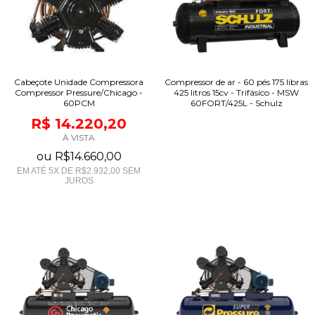
Cabeçote Unidade Compressora
Compressor de ar - 60 pés 175 libras
Compressor Pressure/Chicago -
425 litros 15cv - Trifásico - MSW
60PCM
60FORT/425L - Schulz
R$ 14.220,20
À VISTA
ou
R$14.660,00
EM ATÉ
5
X DE
R$2.932,00
SEM
JUROS