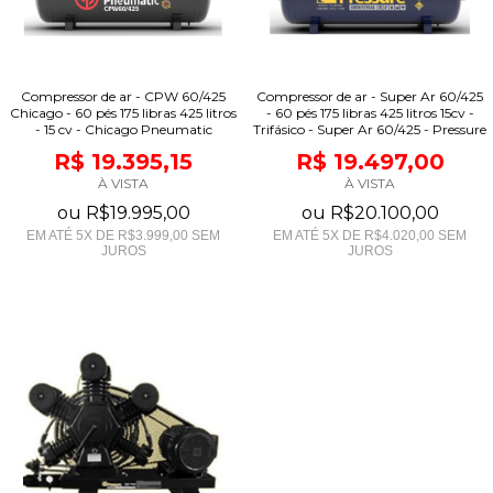
Compressor de ar - CPW 60/425
Compressor de ar - Super Ar 60/425
Chicago - 60 pés 175 libras 425 litros
- 60 pés 175 libras 425 litros 15cv -
- 15 cv - Chicago Pneumatic
Trifásico - Super Ar 60/425 - Pressure
R$ 19.395,15
R$ 19.497,00
À VISTA
À VISTA
ou
R$19.995,00
ou
R$20.100,00
EM ATÉ
5
X DE
R$3.999,00
SEM
EM ATÉ
5
X DE
R$4.020,00
SEM
JUROS
JUROS