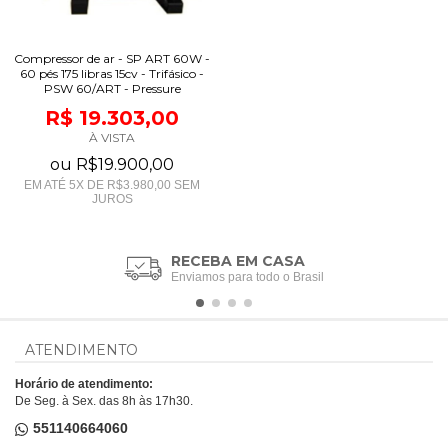
Compressor de ar - SP ART 60W -
60 pés 175 libras 15cv - Trifásico -
PSW 60/ART - Pressure
R$ 19.303,00
À VISTA
ou
R$19.900,00
EM ATÉ
5
X DE
R$3.980,00
SEM
JUROS
RECEBA EM CASA
Enviamos para todo o Brasil
ATENDIMENTO
Horário de atendimento:
De Seg. à Sex. das 8h às 17h30.
551140664060