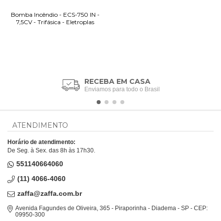
Bomba Incêndio - ECS-750 IN -
7,5CV - Trifásica - Eletroplas
RECEBA EM CASA
Enviamos para todo o Brasil
ATENDIMENTO
Horário de atendimento:
De Seg. à Sex. das 8h às 17h30.
551140664060
(11) 4066-4060
zaffa@zaffa.com.br
Avenida Fagundes de Oliveira, 365 - Piraporinha - Diadema - SP - CEP:
09950-300