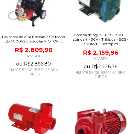
Bomba de água - ECS - 300T -
Lavadora de Alta Pressão 2 CV Mono
standart - 3CV - Trifásica - ECS -
EL-4000V2 Eletroplas MOTOMIL
300M/T - Eletroplas
R$ 2.809,90
R$ 2.159,96
À VISTA
À VISTA
ou
R$2.896,80
ou
R$2.226,76
EM ATÉ
5
X DE
R$579,36
SEM
EM ATÉ
5
X DE
R$445,35
SEM
JUROS
JUROS