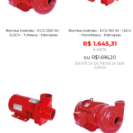
Bomba Incêndio - ECS-150 IN - 1,5CV
Bomba Incêndio - ECS-1250 IN -
- Monofásica - Eletroplas
12,5CV - Trifásica - Eletroplas
R$ 1.645,31
À VISTA
ou
R$1.696,20
EM ATÉ
5
X DE
R$339,24
SEM
JUROS